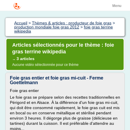
Menu
Accueil
>
Thèmes & articles : producteur de foie gras
>
production mondiale foie gras 2012
>
foie gras terrine
wikipedia
Articles sélectionnés pour le thème : foie
gras terrine wikipedia
3 articles
→
Aucune vidéo sélectionnée pour ce thème
Foie gras entier et foie gras mi-cuit - Ferme
Goettelmann
Foie gras entier
Le foie gras se prépare selon des recettes traditionnelles en
Périgord et en Alsace. À la différence d'un foie gras mi-cuit,
qui doit être consommé rapidement, le foie gras cuit est mis
en bocal ou en conserve métallique et stérilisé pendant
environ 3 heures. Il dégorge plus de graisse (délicieuse en
tartines) durant la cuisson. Il est préférable d'attendre au
moins...