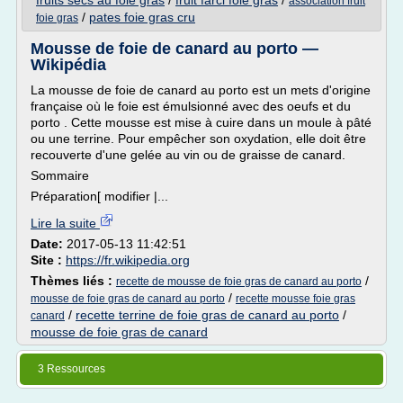
fruits secs au foie gras
/
fruit farci foie gras
/
association fruit
/
pates foie gras cru
foie gras
Mousse de foie de canard au porto —
Wikipédia
La mousse de foie de canard au porto est un mets d'origine
française où le foie est émulsionné avec des oeufs et du
porto . Cette mousse est mise à cuire dans un moule à pâté
ou une terrine. Pour empêcher son oxydation, elle doit être
recouverte d'une gelée au vin ou de graisse de canard.
Sommaire
Préparation[ modifier |...
Lire la suite
Date:
2017-05-13 11:42:51
Site :
https://fr.wikipedia.org
Thèmes liés :
/
recette de mousse de foie gras de canard au porto
/
mousse de foie gras de canard au porto
recette mousse foie gras
/
recette terrine de foie gras de canard au porto
/
canard
mousse de foie gras de canard
3 Ressources