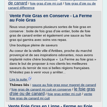
de canard
/
foie gras d'oie mi cuit
/
foie gras d'oie ou de
canard difference
Vente Foie Gras en Conserve - La Ferme
au Foie Gras
Nous vous proposons plusieurs sortes de foie gras en
conserve : boite de fois gras d'oie entier, boite de foie
gras de canard entier et également une sauce au foie
gras qui garnira avec soins vos repas.
Une boutique pleine de saveurs
Au coeur de la vieille ville d'Antibes, proche du marché
provençal et de ses inspirations odorantes, nous avons
implanté notre chère boutique « La Ferme au foie gras »
dans le but de proposer à nos clients les meilleures
saveurs du terroir de nos si belles régions françaises.
N'hésitez pas à venir vous y arrêter...
Lire la suite
Thèmes liés :
sauce au foie gras pour magret de canard
le foie gras
/
foie gras de canard mi cuit en conserve
/
d'oie ou de canard
/
foie gras entier mi cuit
/
vente
foie gras de canard mi cuit
Vente Foie Gras en Ligne - Ferme au Foie