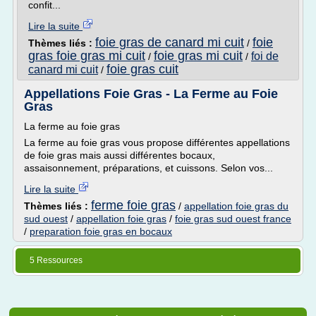
confit...
Lire la suite
foie gras de canard mi cuit
foie
Thèmes liés :
/
gras foie gras mi cuit
foie gras mi cuit
foi de
/
/
foie gras cuit
canard mi cuit
/
Appellations Foie Gras - La Ferme au Foie
Gras
La ferme au foie gras
La ferme au foie gras vous propose différentes appellations
de foie gras mais aussi différentes bocaux,
assaisonnement, préparations, et cuissons. Selon vos...
Lire la suite
ferme foie gras
Thèmes liés :
/
appellation foie gras du
sud ouest
/
appellation foie gras
/
foie gras sud ouest france
/
preparation foie gras en bocaux
5 Ressources